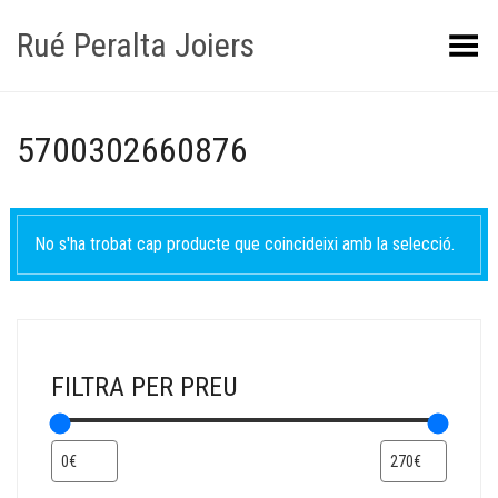
Rué Peralta Joiers
Obrir/tancar el menú
5700302660876
No s'ha trobat cap producte que coincideixi amb la selecció.
FILTRA PER PREU