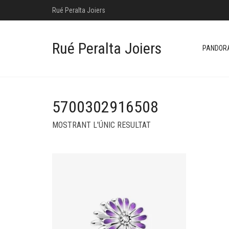
Rué Peralta Joiers
Rué Peralta Joiers
PANDOR
5700302916508
MOSTRANT L'ÚNIC RESULTAT