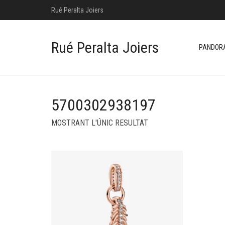
Rué Peralta Joiers
Rué Peralta Joiers
PANDOR
5700302938197
MOSTRANT L'ÚNIC RESULTAT