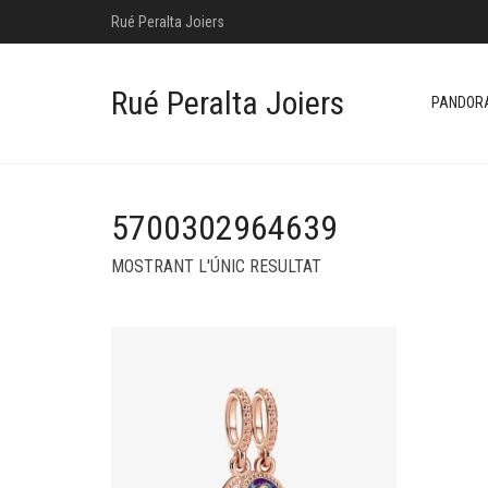
Rué Peralta Joiers
Rué Peralta Joiers
PANDOR
5700302964639
MOSTRANT L'ÚNIC RESULTAT