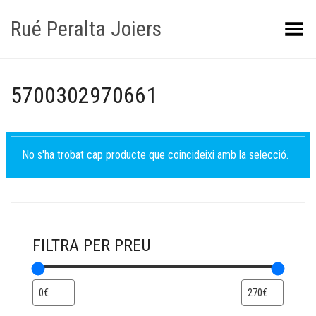
Rué Peralta Joiers
Obrir/tancar el menú
5700302970661
No s'ha trobat cap producte que coincideixi amb la selecció.
FILTRA PER PREU