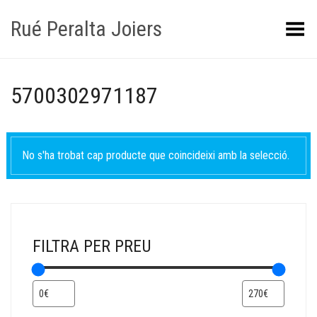
Rué Peralta Joiers
Obrir/tancar el menú
5700302971187
No s'ha trobat cap producte que coincideixi amb la selecció.
FILTRA PER PREU