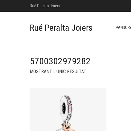
Rué Peralta Joiers
Rué Peralta Joiers
PANDOR
5700302979282
MOSTRANT L'ÚNIC RESULTAT