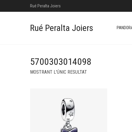
Rué Peralta Joiers
Rué Peralta Joiers
PANDOR
5700303014098
MOSTRANT L'ÚNIC RESULTAT