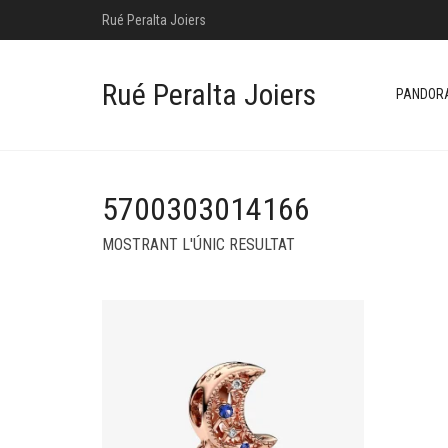
Rué Peralta Joiers
Rué Peralta Joiers
PANDOR
5700303014166
MOSTRANT L'ÚNIC RESULTAT