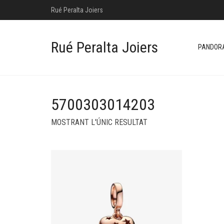
Rué Peralta Joiers
Rué Peralta Joiers
PANDOR
5700303014203
MOSTRANT L'ÚNIC RESULTAT