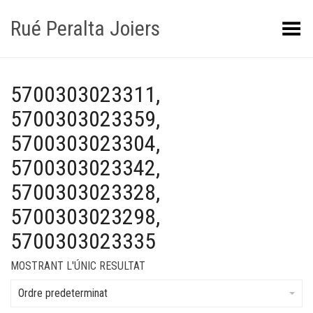
Rué Peralta Joiers
Obrir/tancar el menú
5700303023311,
5700303023359,
5700303023304,
5700303023342,
5700303023328,
5700303023298,
5700303023335
MOSTRANT L'ÚNIC RESULTAT
Ordre predeterminat