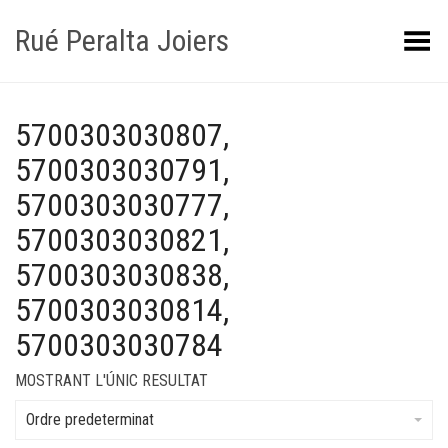
Rué Peralta Joiers
Obrir/tancar el menú
5700303030807,
5700303030791,
5700303030777,
5700303030821,
5700303030838,
5700303030814,
5700303030784
MOSTRANT L'ÚNIC RESULTAT
Ordre predeterminat