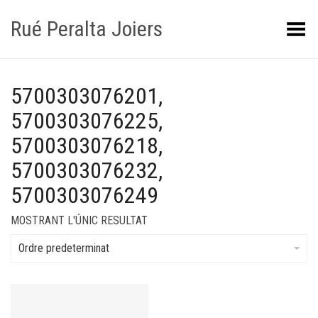
Rué Peralta Joiers
Obrir/tancar el menú
5700303076201,
5700303076225,
5700303076218,
5700303076232,
5700303076249
MOSTRANT L'ÚNIC RESULTAT
Ordre predeterminat