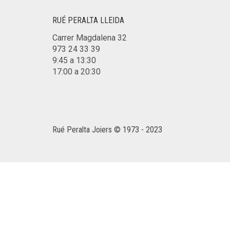
RUÉ PERALTA LLEIDA
Carrer Magdalena 32
973 24 33 39
9:45 a 13:30
17:00 a 20:30
Rué Peralta Joiers © 1973 - 2023