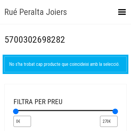
Rué Peralta Joiers
Obrir/tancar el menú
5700302698282
No s'ha trobat cap producte que coincideixi amb la selecció.
FILTRA PER PREU