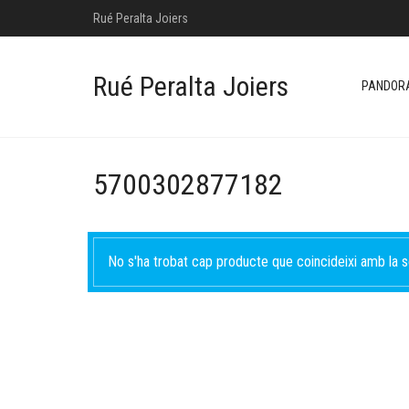
Rué Peralta Joiers
Rué Peralta Joiers
PANDOR
5700302877182
No s'ha trobat cap producte que coincideixi amb la s