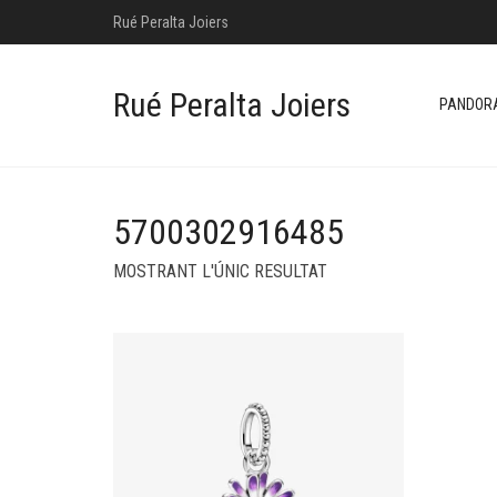
Rué Peralta Joiers
Rué Peralta Joiers
PANDOR
5700302916485
MOSTRANT L'ÚNIC RESULTAT