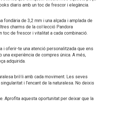
s looks diaris amb un toc de frescor i elegància.
na fondària de 3,2 mm i una alçada i amplada de
tres charms de la col·lecció Pandora
 toc de frescor i vitalitat a cada combinació.
ca i oferir-te una atenció personalitzada que ens
 amb una experiència de compres única. A més,
eça adquirida.
turalesa bril·li amb cada moviment. Les seves
ngularitat i l’encant de la naturalesa. No deixis
 Aprofita aquesta oportunitat per deixar que la