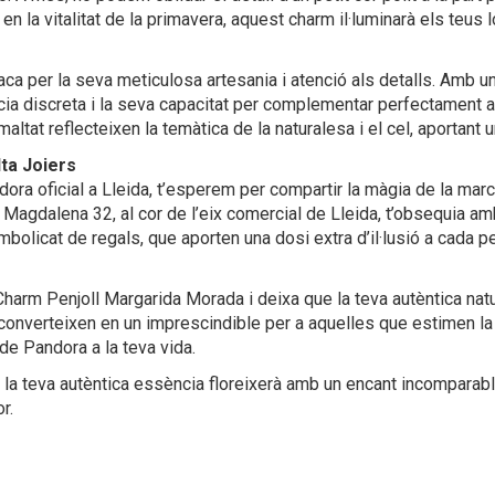
l i en la vitalitat de la primavera, aquest charm il·luminarà els teu
a per la seva meticulosa artesania i atenció als detalls. Amb u
a discreta i la seva capacitat per complementar perfectament al
tat reflecteixen la temàtica de la naturalesa i el cel, aportant un
ta Joiers
ndora oficial a Lleida, t’esperem per compartir la màgia de la mar
rer Magdalena 32, al cor de l’eix comercial de Lleida, t’obsequia
olicat de regals, que aporten una dosi extra d’il·lusió a cada p
a Charm Penjoll Margarida Morada i deixa que la teva autèntica na
 converteixen en un imprescindible per a aquelles que estimen la si
de Pandora a la teva vida.
a teva autèntica essència floreixerà amb un encant incomparable.
r.