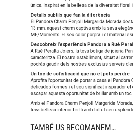
única. Inspirat en la bellesa de la diversitat flora
Detalls subtils que fan la diferència
El Pandora Charm Penjoll Margarida Morada destac
13 mm, aquest charm captiva amb la seva elegànci
ME/Moments. El seu color porpra i el material esmal
Descobreix l’experiència Pandora a Rué Peral
A Rué Peralta Joiers, la teva botiga de joieria Pa
caracteritza. El nostre establiment, situat al car
podràs gaudir dels nostres exclusius serveis d’emb
Un toc de sofisticació que no et pots perdre
Aprofita l’oportunitat de portar a casa el Pandor
delicades formes i el seu significat inspirador el
escapar aquesta oportunitat de brillar amb un toc 
Amb el Pandora Charm Penjoll Margarida Morada, l
teva bellesa interior bril·li amb tot el seu esplendo
TAMBÉ US RECOMANEM…