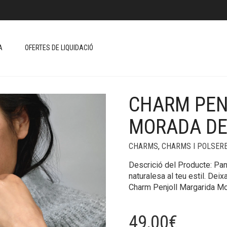
A
OFERTES DE LIQUIDACIÓ
CHARM PEN
+
MORADA DE
CHARMS
,
CHARMS I POLSER
Descrició del Producte: Pa
naturalesa al teu estil. Deix
Charm Penjoll Margarida Mo
49,00
€