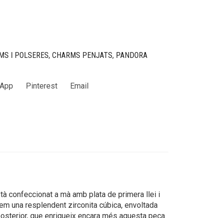
MS I POLSERES
,
CHARMS PENJATS
,
PANDORA
App
Pinterest
Email
à confeccionat a mà amb plata de primera llei i
obem una resplendent zirconita cúbica, envoltada
t posterior, que enriqueix encara més aquesta peça