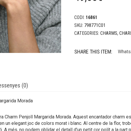
CODI:
16861
SKU:
798771C01
CATEGORIES:
CHARMS
,
CHAR
SHARE THIS ITEM:
Whats
essenyes (0)
Margarida Morada
dora Charm Penjoll Margarida Morada. Aquest encantador charm est
 un elegant joc de colors morat i blanc. Al centre de la flor, tr
. A més, no podem oblidar el detall d’un petit cor polít a la par