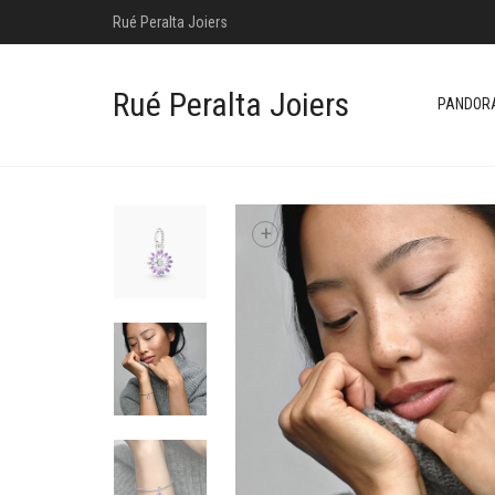
Rué Peralta Joiers
Rué Peralta Joiers
PANDOR
+