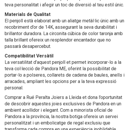
teva personalitat i afegir un toc de diversió al teu estil únic.
Materials de Qualitat
El penjoll està elaborat amb un aliatge metàl·lic únic amb un
recobriment d’or de 14K, assegurant la seva durabilitat i
brillantor duradora. La circonita cúbica de color taronja amb
talla brillant ofereix un resplendor encantador que no
passarà desapercebut.
Compatibilitat Versàtil
La versatilitat d’aquest penjoll et permet incorporar-lo a la
teva col·lecció de Pandora ME, oferint la possibilitat de
portar-lo a polseres, collarets de cadena de baules, anells i
arracades, ampliant les opcions per a la teva expressió
personal.
Comprar a Rué Peralta Joiers a Lleida et dona l’oportunitat
de descobrir aquestes joies exclusives de Pandora en un
ambient acollidor i elegant. Com a minorista oficial de
Pandora a la província, la nostra botiga ofereix un servei
personalitzat i un embolicatge de regal exclusiu que
transforma cada compra en una experiència inoblidable.