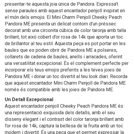
presentar-te aquesta joia única de Pandora. Expressa’t
sense paraules amb aquest encantador penjoll inspirat en
el món dels emojis. El Mini Charm Penjoll Cheeky Peach
Pandora ME presenta un delicat contorn d’un préssec
decorat amb una circonita cúbica de color taronja amb talla
brillant, tot això cobert d’or rosa de 14k que aporta un toc
de brillantor al teu estil. Aquesta peça es pot portar en les
baules que es poden obrir de Pandora ME a polseres,
collarets de cadena de baules, anells i arracades, oferint
una versatilitat excepcional. És el complement perfecte per
incorporar els teus emojis preferits a les teves joies de
Pandora ME i donar un toc divertit al teu look diari. Recorda
que aquest encantador Mini Charm Penjoll de Pandora ME
només és compatible amb les joies de Pandora ME.
Un Detall Excepcional
Aquest encantador penjoll Cheeky Peach Pandora ME és
una representació exquisida dels detalls, amb el seu
disseny elegant i el contrast del color taronja brillant amb
l’or rosa de 14k, captura la bellesa de la fruita amb un toc
modern i divertit. És una peça que et permet expressar la