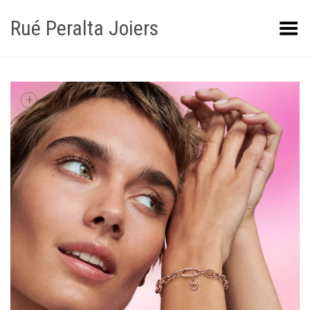
Rué Peralta Joiers
Obrir/tancar el menú
+