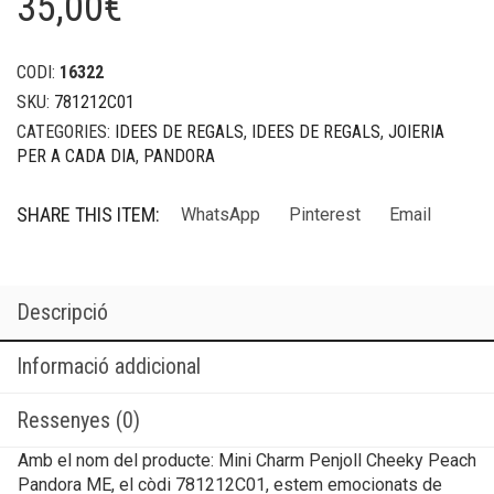
35,00
€
CODI:
16322
SKU:
781212C01
CATEGORIES:
IDEES DE REGALS
,
IDEES DE REGALS
,
JOIERIA
PER A CADA DIA
,
PANDORA
SHARE THIS ITEM:
WhatsApp
Pinterest
Email
Descripció
Informació addicional
Ressenyes (0)
Amb el nom del producte: Mini Charm Penjoll Cheeky Peach
Pandora ME, el còdi 781212C01, estem emocionats de