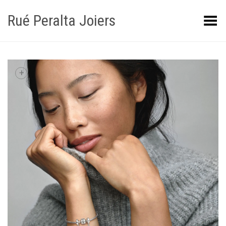
Rué Peralta Joiers
Obrir/tancar el menú
+