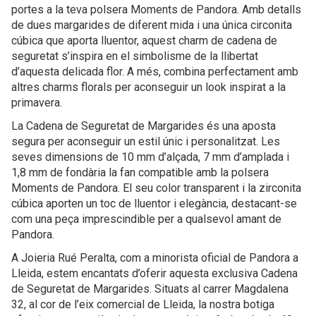
portes a la teva polsera Moments de Pandora. Amb detalls
de dues margarides de diferent mida i una única circonita
cúbica que aporta lluentor, aquest charm de cadena de
seguretat s’inspira en el simbolisme de la llibertat
d’aquesta delicada flor. A més, combina perfectament amb
altres charms florals per aconseguir un look inspirat a la
primavera.
La Cadena de Seguretat de Margarides és una aposta
segura per aconseguir un estil únic i personalitzat. Les
seves dimensions de 10 mm d’alçada, 7 mm d’amplada i
1,8 mm de fondària la fan compatible amb la polsera
Moments de Pandora. El seu color transparent i la zirconita
cúbica aporten un toc de lluentor i elegància, destacant-se
com una peça imprescindible per a qualsevol amant de
Pandora.
A Joieria Rué Peralta, com a minorista oficial de Pandora a
Lleida, estem encantats d’oferir aquesta exclusiva Cadena
de Seguretat de Margarides. Situats al carrer Magdalena
32, al cor de l’eix comercial de Lleida, la nostra botiga