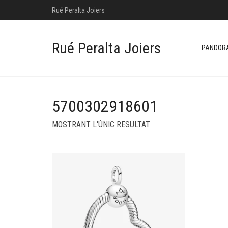
Rué Peralta Joiers
Rué Peralta Joiers
PANDOR
5700302918601
MOSTRANT L'ÚNIC RESULTAT