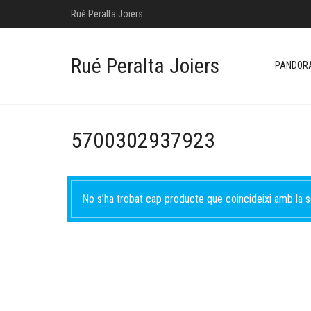
Rué Peralta Joiers
Rué Peralta Joiers
PANDOR
5700302937923
No s'ha trobat cap producte que coincideixi amb la s