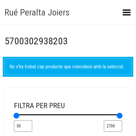
Rué Peralta Joiers
Obrir/tancar el menú
5700302938203
No s'ha trobat cap producte que coincideixi amb la selecció.
FILTRA PER PREU