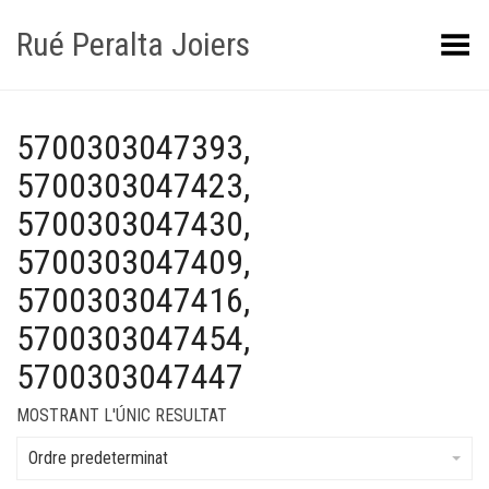
Rué Peralta Joiers
Obrir/tancar el menú
5700303047393,
5700303047423,
5700303047430,
5700303047409,
5700303047416,
5700303047454,
5700303047447
MOSTRANT L'ÚNIC RESULTAT
Ordre predeterminat