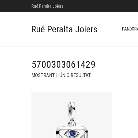
Rué Peralta Joiers
Rué Peralta Joiers
PANDOR
5700303061429
MOSTRANT L'ÚNIC RESULTAT