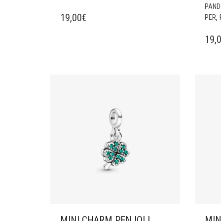
PAND
19,00
€
,
PER
19,
MINI CHARM PENJOLL
MIN