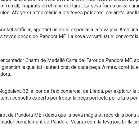
ol i un ull, inspirats en el món del tarot. La seva forma única ga
ules. Afegeix un toc màgic a les teves polseres, collarets, anel
stall artificial, aportant un brillo especial a la teva joia. Amb u
 teves peces de Pandora ME. La seva versatilitat el converteix
st encantador Charm de Medalló Carta del Tarot de Pandora ME, a
 garantim la qualitat i autenticitat de cada peça. A més, aprofita 
dora.
Magdalena 32, al cor de l’eix comercial de Lleida, per explorar la
tent i consells experts per trobar la peça perfecta per a tu o per
ot de Pandora ME i deixa que la seva màgia et recordi la bona sor
antador complement de Pandora. Veuràs com la teva joia brilla am