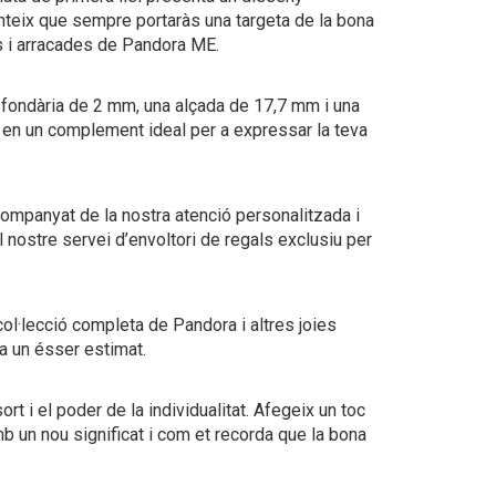
ranteix que sempre portaràs una targeta de la bona
ls i arracades de Pandora ME.
na fondària de 2 mm, una alçada de 17,7 mm i una
 en un complement ideal per a expressar la teva
companyat de la nostra atenció personalitzada i
el nostre servei d’envoltori de regals exclusiu per
 col·lecció completa de Pandora i altres joies
 a un ésser estimat.
t i el poder de la individualitat. Afegeix un toc
b un nou significat i com et recorda que la bona