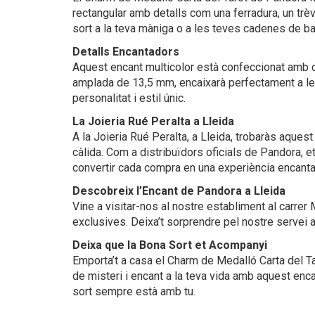
rectangular amb detalls com una ferradura, un trèv
sort a la teva màniga o a les teves cadenes de ba
Detalls Encantadors
Aquest encant multicolor està confeccionat amb cri
amplada de 13,5 mm, encaixarà perfectament a les
personalitat i estil únic.
La Joieria Rué Peralta a Lleida
A la Joieria Rué Peralta, a Lleida, trobaràs aque
càlida. Com a distribuïdors oficials de Pandora, et
convertir cada compra en una experiència encanta
Descobreix l’Encant de Pandora a Lleida
Vine a visitar-nos al nostre establiment al carrer 
exclusives. Deixa’t sorprendre pel nostre servei a
Deixa que la Bona Sort et Acompanyi
Emporta’t a casa el Charm de Medalló Carta del Tar
de misteri i encant a la teva vida amb aquest enc
sort sempre està amb tu.