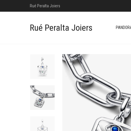
Rué Peralta Joiers
Rué Peralta Joiers
PANDOR
+