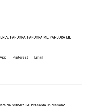
SERES
,
PANDORA
,
PANDORA ME
,
PANDORA ME
App
Pinterest
Email
lata de primera llei presenta un disseny