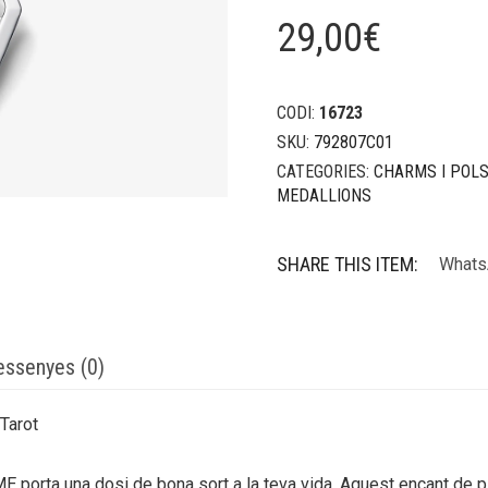
29,00
€
CODI:
16723
SKU:
792807C01
CATEGORIES:
CHARMS I POL
MEDALLIONS
SHARE THIS ITEM:
Whats
essenyes (0)
Tarot
 porta una dosi de bona sort a la teva vida. Aquest encant de p