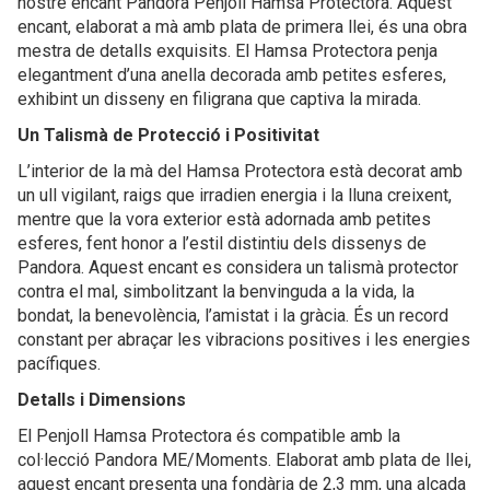
nostre encant Pandora Penjoll Hamsa Protectora. Aquest
encant, elaborat a mà amb plata de primera llei, és una obra
mestra de detalls exquisits. El Hamsa Protectora penja
elegantment d’una anella decorada amb petites esferes,
exhibint un disseny en filigrana que captiva la mirada.
Un Talismà de Protecció i Positivitat
L’interior de la mà del Hamsa Protectora està decorat amb
un ull vigilant, raigs que irradien energia i la lluna creixent,
mentre que la vora exterior està adornada amb petites
esferes, fent honor a l’estil distintiu dels dissenys de
Pandora. Aquest encant es considera un talismà protector
contra el mal, simbolitzant la benvinguda a la vida, la
bondat, la benevolència, l’amistat i la gràcia. És un record
constant per abraçar les vibracions positives i les energies
pacífiques.
Detalls i Dimensions
El Penjoll Hamsa Protectora és compatible amb la
col·lecció Pandora ME/Moments. Elaborat amb plata de llei,
aquest encant presenta una fondària de 2,3 mm, una alçada