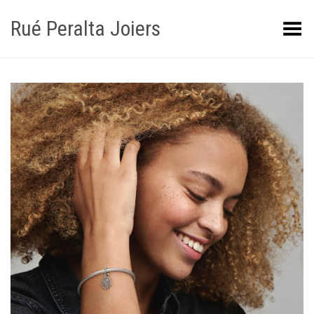
Rué Peralta Joiers
Obrir/tancar el menú
+