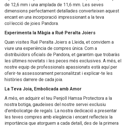
de 12,6 mm i una amplada de 11,6 mm. Les seves
dimensions perfectament detallades converteixen aquest
encant en una incorporació impressionant a la teva
col·lecció de joies Pandora.
Experimenta la Màgia a Rué Peralta Joiers
Quan visites Rué Peralta Joiers a Lleida, et convidem a
viure una experiència de compres única. Com a
distribuïdors oficials de Pandora, et garantim que trobaràs
les últimes novetats i les peces més exclusives. A més, el
nostre equip de professionals apassionats està aquí per
oferir-te assessorament personalitzat i explicar-te les
històries darrere de cada joia.
La Teva Joia, Embolicada amb Amor
A més, en adquirir el teu Penjoll Hamsa Protectora a la
nostra botiga, gaudeixes del nostre servei exclusiu
d’embolicatge de regals. La nostra dedicació a presentar
les teves compres amb elegància i encant reflecteix la
importància que atorguem a cada detall, des de la primera