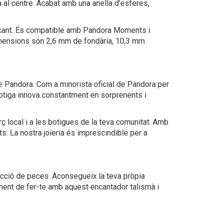
a al centre. Acabat amb una anella d’esferes,
encant. És compatible amb Pandora Moments i
dimensions són 2,6 mm de fondària, 10,3 mm
de Pandora. Com a minorista oficial de Pandora per
 botiga innova constantment en sorprenents i
ç local i a les botigues de la teva comunitat. Amb
s. La nostra joieria és imprescindible per a
lecció de peces. Aconsegueix la teva pròpia
moment de fer-te amb aquest encantador talismà i