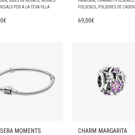
,
,
,
,
ORA
IDEES DE REGALS
REGALS
PANDORA
CHARMS I POLSERES
,
REGALS PER A LA TEVA FILLA
POLSERES
POLSERES DE CADE
00
€
69,00
€
LSERA MOMENTS
CHARM MARGARITA