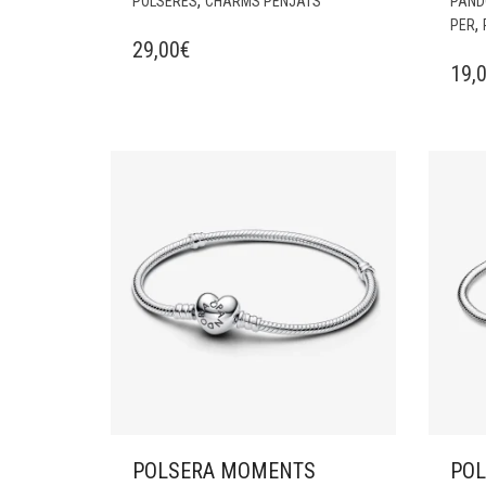
,
POLSERES
CHARMS PENJATS
PAND
,
PER
29,00
€
19,
POLSERA MOMENTS
PO