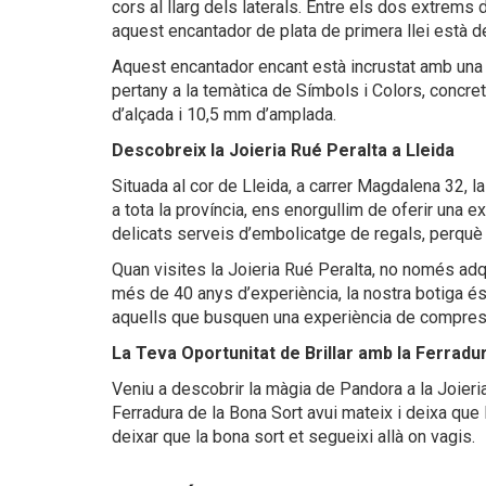
cors al llarg dels laterals. Entre els dos extrems
aquest encantador de plata de primera llei està des
Aquest encantador encant està incrustat amb una 
pertany a la temàtica de Símbols i Colors, concr
d’alçada i 10,5 mm d’amplada.
Descobreix la Joieria Rué Peralta a Lleida
Situada al cor de Lleida, a carrer Magdalena 32, l
a tota la província, ens enorgullim de oferir una
delicats serveis d’embolicatge de regals, perqu
Quan visites la Joieria Rué Peralta, no només adq
més de 40 anys d’experiència, la nostra botiga és
aquells que busquen una experiència de compres au
La Teva Oportunitat de Brillar amb la Ferradu
Veniu a descobrir la màgia de Pandora a la Joieria
Ferradura de la Bona Sort avui mateix i deixa que 
deixar que la bona sort et segueixi allà on vagis.