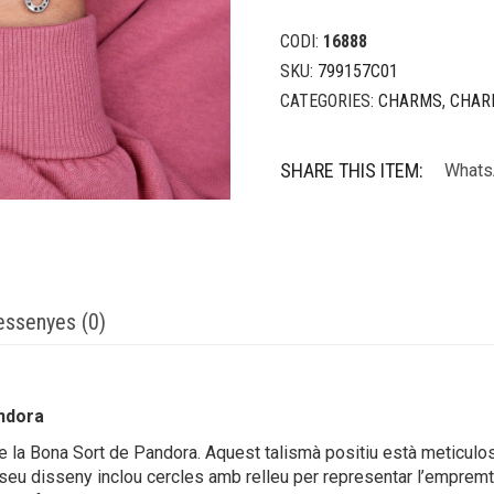
CODI:
16888
SKU:
799157C01
CATEGORIES:
CHARMS
,
CHAR
SHARE THIS ITEM:
Whats
essenyes (0)
ndora
 la Bona Sort de Pandora. Aquest talismà positiu està meticulos
seu disseny inclou cercles amb relleu per representar l’empremta