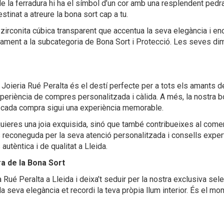
 de la ferradura hi ha el símbol d’un cor amb una resplendent pedr
tinat a atreure la bona sort cap a tu.
zirconita cúbica transparent que accentua la seva elegància i 
etament a la subcategoria de Bona Sort i Protecció. Les seves 
a Joieria Rué Peralta és el destí perfecte per a tots els amants 
 experiència de compres personalitzada i càlida. A més, la nostra
è cada compra sigui una experiència memorable.
uieres una joia exquisida, sinó que també contribueixes al comer
 reconeguda per la seva atenció personalitzada i consells expert
tèntica i de qualitat a Lleida.
ra de la Bona Sort
 Rué Peralta a Lleida i deixa’t seduir per la nostra exclusiva se
la seva elegància et recordi la teva pròpia llum interior. És el 