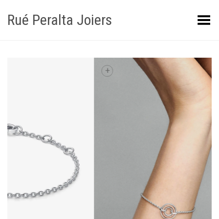
Rué Peralta Joiers
Obrir/tancar el menú
+