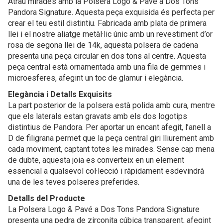
Atrau mirades amb la Polsera Logo & Pavé a Dos Tons
Pandora Signature. Aquesta peça exquisida és perfecta per
crear el teu estil distintiu. Fabricada amb plata de primera
llei i el nostre aliatge metàl·lic únic amb un revestiment d’or
rosa de segona llei de 14k, aquesta polsera de cadena
presenta una peça circular en dos tons al centre. Aquesta
peça central està ornamentada amb una fila de gemmes i
microesferes, afegint un toc de glamur i elegància.
Elegància i Detalls Exquisits
La part posterior de la polsera està polida amb cura, mentre
que els laterals estan gravats amb els dos logotips
distintius de Pandora. Per aportar un encant afegit, l’anell a
D de filigrana permet que la peça central giri lliurement amb
cada moviment, captant totes les mirades. Sense cap mena
de dubte, aquesta joia es converteix en un element
essencial a qualsevol col·lecció i ràpidament esdevindrà
una de les teves polseres preferides.
Detalls del Producte
La Polsera Logo & Pavé a Dos Tons Pandora Signature
presenta una pedra de zirconita cúbica transparent, afegint