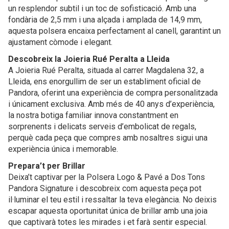
un resplendor subtil i un toc de sofisticació. Amb una
fondària de 2,5 mm i una alçada i amplada de 14,9 mm,
aquesta polsera encaixa perfectament al canell, garantint un
ajustament còmode i elegant.
Descobreix la Joieria Rué Peralta a Lleida
A Joieria Rué Peralta, situada al carrer Magdalena 32, a
Lleida, ens enorgullim de ser un establiment oficial de
Pandora, oferint una experiència de compra personalitzada
i únicament exclusiva. Amb més de 40 anys d’experiència,
la nostra botiga familiar innova constantment en
sorprenents i delicats serveis d’embolicat de regals,
perquè cada peça que compres amb nosaltres sigui una
experiència única i memorable.
Prepara’t per Brillar
Deixa’t captivar per la Polsera Logo & Pavé a Dos Tons
Pandora Signature i descobreix com aquesta peça pot
il·luminar el teu estil i ressaltar la teva elegància. No deixis
escapar aquesta oportunitat única de brillar amb una joia
que captivarà totes les mirades i et farà sentir especial.