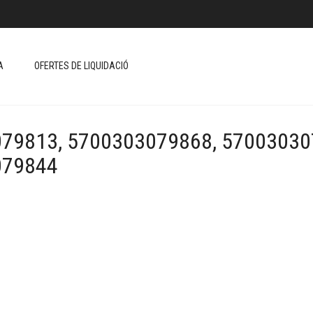
A
OFERTES DE LIQUIDACIÓ
79813, 5700303079868, 57003030
079844