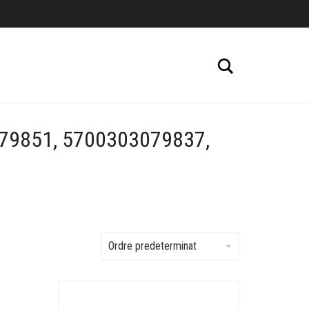
Cerca
79851, 5700303079837,
Ordre predeterminat