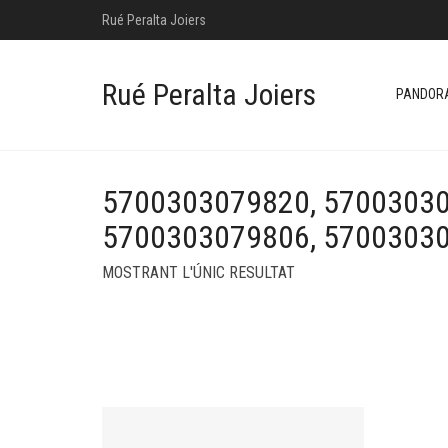
Rué Peralta Joiers
Rué Peralta Joiers
PANDOR
5700303079820, 57003030
5700303079806, 5700303
MOSTRANT L'ÚNIC RESULTAT