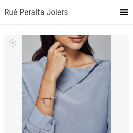
Rué Peralta Joiers
Obrir/tancar el menú
+