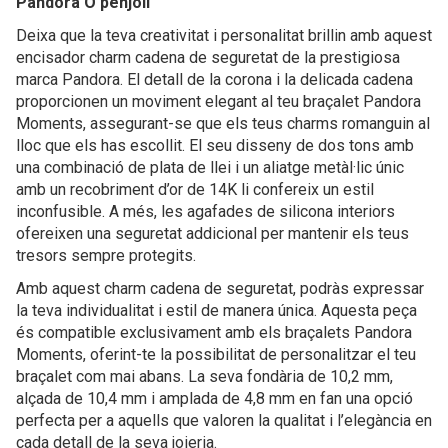
Pandora O penjoll
Deixa que la teva creativitat i personalitat brillin amb aquest
encisador charm cadena de seguretat de la prestigiosa
marca Pandora. El detall de la corona i la delicada cadena
proporcionen un moviment elegant al teu braçalet Pandora
Moments, assegurant-se que els teus charms romanguin al
lloc que els has escollit. El seu disseny de dos tons amb
una combinació de plata de llei i un aliatge metàl·lic únic
amb un recobriment d’or de 14K li confereix un estil
inconfusible. A més, les agafades de silicona interiors
ofereixen una seguretat addicional per mantenir els teus
tresors sempre protegits.
Amb aquest charm cadena de seguretat, podràs expressar
la teva individualitat i estil de manera única. Aquesta peça
és compatible exclusivament amb els braçalets Pandora
Moments, oferint-te la possibilitat de personalitzar el teu
braçalet com mai abans. La seva fondària de 10,2 mm,
alçada de 10,4 mm i amplada de 4,8 mm en fan una opció
perfecta per a aquells que valoren la qualitat i l’elegància en
cada detall de la seva joieria.