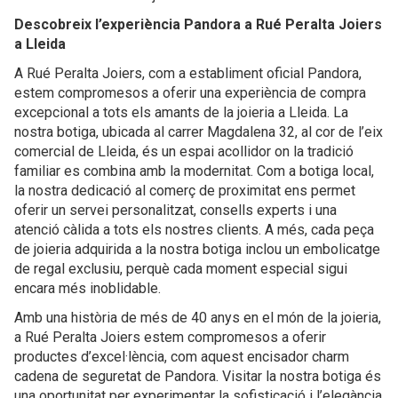
Descobreix l’experiència Pandora a Rué Peralta Joiers
a Lleida
A Rué Peralta Joiers, com a establiment oficial Pandora,
estem compromesos a oferir una experiència de compra
excepcional a tots els amants de la joieria a Lleida. La
nostra botiga, ubicada al carrer Magdalena 32, al cor de l’eix
comercial de Lleida, és un espai acollidor on la tradició
familiar es combina amb la modernitat. Com a botiga local,
la nostra dedicació al comerç de proximitat ens permet
oferir un servei personalitzat, consells experts i una
atenció càlida a tots els nostres clients. A més, cada peça
de joieria adquirida a la nostra botiga inclou un embolicatge
de regal exclusiu, perquè cada moment especial sigui
encara més inoblidable.
Amb una història de més de 40 anys en el món de la joieria,
a Rué Peralta Joiers estem compromesos a oferir
productes d’excel·lència, com aquest encisador charm
cadena de seguretat de Pandora. Visitar la nostra botiga és
una oportunitat per experimentar la sofisticació i l’elegància