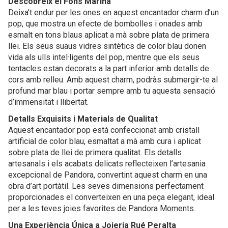
Descobreix el Fons Marina
Deixa’t endur per les ones en aquest encantador charm d’un
pop, que mostra un efecte de bombolles i onades amb
esmalt en tons blaus aplicat a mà sobre plata de primera
llei. Els seus suaus vidres sintètics de color blau donen
vida als ulls intel·ligents del pop, mentre que els seus
tentacles estan decorats a la part inferior amb detalls de
cors amb relleu. Amb aquest charm, podràs submergir-te al
profund mar blau i portar sempre amb tu aquesta sensació
d’immensitat i llibertat.
Detalls Exquisits i Materials de Qualitat
Aquest encantador pop està confeccionat amb cristall
artificial de color blau, esmaltat a mà amb cura i aplicat
sobre plata de llei de primera qualitat. Els detalls
artesanals i els acabats delicats reflecteixen l’artesania
excepcional de Pandora, convertint aquest charm en una
obra d’art portàtil. Les seves dimensions perfectament
proporcionades el converteixen en una peça elegant, ideal
per a les teves joies favorites de Pandora Moments.
Una Experiència Única a Joieria Rué Peralta