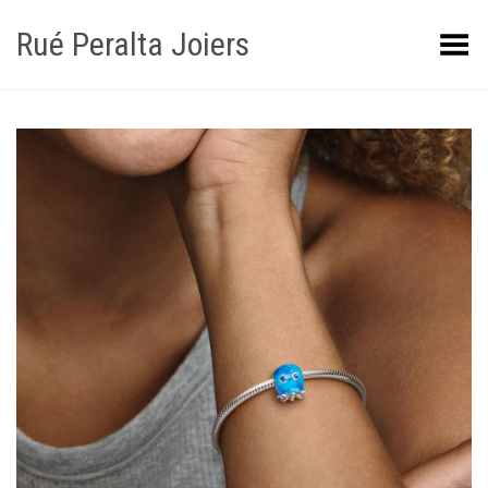
Rué Peralta Joiers
Obrir/tancar el menú
+