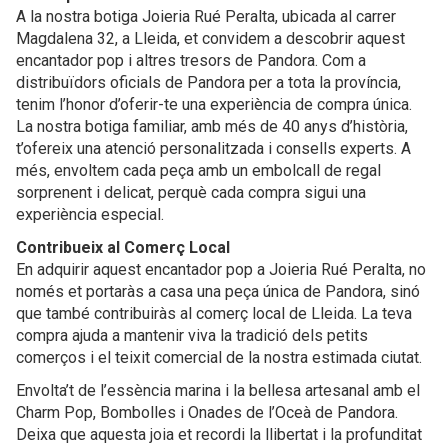
A la nostra botiga Joieria Rué Peralta, ubicada al carrer
Magdalena 32, a Lleida, et convidem a descobrir aquest
encantador pop i altres tresors de Pandora. Com a
distribuïdors oficials de Pandora per a tota la província,
tenim l’honor d’oferir-te una experiència de compra única.
La nostra botiga familiar, amb més de 40 anys d’història,
t’ofereix una atenció personalitzada i consells experts. A
més, envoltem cada peça amb un embolcall de regal
sorprenent i delicat, perquè cada compra sigui una
experiència especial.
Contribueix al Comerç Local
En adquirir aquest encantador pop a Joieria Rué Peralta, no
només et portaràs a casa una peça única de Pandora, sinó
que també contribuiràs al comerç local de Lleida. La teva
compra ajuda a mantenir viva la tradició dels petits
comerços i el teixit comercial de la nostra estimada ciutat.
Envolta’t de l’essència marina i la bellesa artesanal amb el
Charm Pop, Bombolles i Onades de l’Oceà de Pandora.
Deixa que aquesta joia et recordi la llibertat i la profunditat