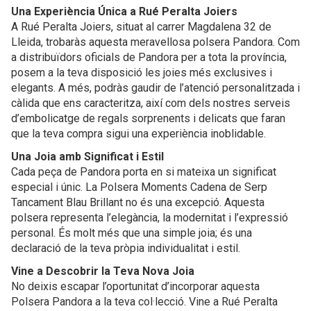
Una Experiència Única a Rué Peralta Joiers
A Rué Peralta Joiers, situat al carrer Magdalena 32 de
Lleida, trobaràs aquesta meravellosa polsera Pandora. Com
a distribuïdors oficials de Pandora per a tota la província,
posem a la teva disposició les joies més exclusives i
elegants. A més, podràs gaudir de l’atenció personalitzada i
càlida que ens caracteritza, així com dels nostres serveis
d’embolicatge de regals sorprenents i delicats que faran
que la teva compra sigui una experiència inoblidable.
Una Joia amb Significat i Estil
Cada peça de Pandora porta en si mateixa un significat
especial i únic. La Polsera Moments Cadena de Serp
Tancament Blau Brillant no és una excepció. Aquesta
polsera representa l’elegància, la modernitat i l’expressió
personal. És molt més que una simple joia; és una
declaració de la teva pròpia individualitat i estil.
Vine a Descobrir la Teva Nova Joia
No deixis escapar l’oportunitat d’incorporar aquesta
Polsera Pandora a la teva col·lecció. Vine a Rué Peralta