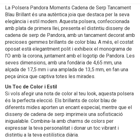
La Polsera Pandora Moments Cadena de Serp Tancament
Blau Brillant és una autèntica joia que destaca per la seva
elegància i estil modern. Aquesta polsera, confeccionada
amb plata de primera llei, presenta el distintiu disseny de
cadena de serp de Pandora, amb un tancament decorat amb
precioses gemmes brillants de color blau. A més, el costat
oposat està elegantment polit i exhibeix el monograma de
l’O amb la corona, juntament amb el logotip de Pandora. Les
seves dimensions, amb una fondària de 4,65 mm, una
alçada de 17,5 mm i una amplada de 13,5 mm, en fan una
peça única que captiva totes les mirades.
Un Toc de Color i Estil
Si vols afegir una nota de color al teu look, aquesta polsera
és la perfecta elecció. Els brillants de color blau de
diferents mides aporten un encant especial, mentre que el
disseny de cadena de serp imprimeix una sofisticació
inigualable. Combina-la amb charms de colors per
expressar la teva personalitat i donar un toc vibrant i
distintiu a la teva estilística diària.