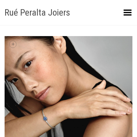
Rué Peralta Joiers
Obrir/tancar el menú
+