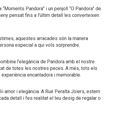
a “Moments Pandora” i un penjoll “O Pandora” de
eny pensat fins a l’últim detall les converteixen
 estimes, aquestes arracades són la manera
persona especial a qui vols sorprendre.
 combina l’elegància de Pandora amb el nostre
litat de totes les nostres peces. A més, tots els
a experiència encantadora i memorable.
adïi amor i elegància. A Rué Peralta Joiers, estem
 cada detall i fes realitat el teu desig de regalar o