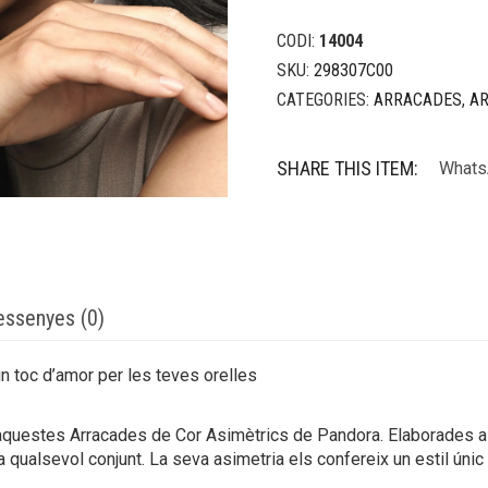
CODI:
14004
SKU:
298307C00
CATEGORIES:
ARRACADES
,
A
SHARE THIS ITEM:
Whats
essenyes (0)
n toc d’amor per les teves orelles
aquestes Arracades de Cor Asimètrics de Pandora. Elaborades a m
a qualsevol conjunt. La seva asimetria els confereix un estil únic 