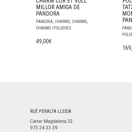
CHARM COR ET VULL
POL
MILLOR AMIGA DE
TAT
PANDORA
MO
PA
,
,
,
PANDORA
CHARMS
CHARMS
CHARMS I POLSERES
PAND
POLS
49,00
€
169
RUÉ PERALTA LLEIDA
Carrer Magdalena 32
973 24 33 39