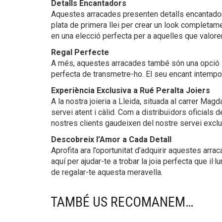
Detalls Encantadors
Aquestes arracades presenten detalls encantadors
plata de primera llei per crear un look completame
en una elecció perfecta per a aquelles que valoren l
Regal Perfecte
A més, aquestes arracades també són una opció id
perfecta de transmetre-ho. El seu encant intempora
Experiència Exclusiva a Rué Peralta Joiers
A la nostra joieria a Lleida, situada al carrer M
servei atent i càlid. Com a distribuïdors oficials d
nostres clients gaudeixen del nostre servei excl
Descobreix l’Amor a Cada Detall
Aprofita ara l’oportunitat d’adquirir aquestes arra
aquí per ajudar-te a trobar la joia perfecta que il·l
de regalar-te aquesta meravella.
TAMBÉ US RECOMANEM…