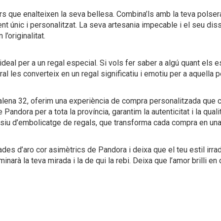
 que enalteixen la seva bellesa. Combina’ls amb la teva polser
nt únic i personalitzat. La seva artesania impecable i el seu diss
’originalitat.
eal per a un regal especial. Si vols fer saber a algú quant els
l les converteix en un regal significatiu i emotiu per a aquella 
agdalena 32, oferim una experiència de compra personalitzada que
e Pandora per a tota la província, garantim la autenticitat i la qua
usiu d’embolicatge de regals, que transforma cada compra en un
cades d’aro cor asimètrics de Pandora i deixa que el teu estil irr
uminarà la teva mirada i la de qui la rebi. Deixa que l’amor brilli en