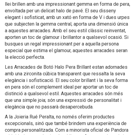
llei brillen amb una impressionant gemma en forma de pera,
envoltada per un delicat halo de pavé. El seu disseny
elegant i sofisticat, amb un xató en forma de V i dues urpes
que subjecten la gemma central, aporta una dimensió única
a aquestes arracades. Amb el seu estil clàssic reinventat,
aporten un toc de glamour i brillantor a qualsevol ocasió. Si
busques un regal impressionant per a aquella persona
especial que estima el glamour, aquestes arracades seran
la elecció perfecta.
Les Arracades de Botó Halo Pera Brillant estan adornades
amb una zirconita cúbica transparent que ressalta la seva
elegància i sofisticació. El seu color brillant i la seva forma
en pera són el complement ideal per aportar un toc de
distinció a qualsevol estil. Aquestes arracades són més
que una simple joia; són una expressió de personalitat i
elegància que no passarà desapercebuda.
A la Joieria Rué Peralta, no només oferim productes
excepcionals, sinó que també brindem una experiència de
compra personalitzada. Com a minorista oficial de Pandora