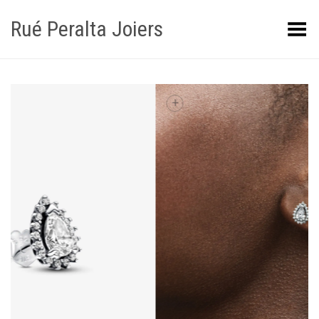
Rué Peralta Joiers
Obrir/tancar el menú
+