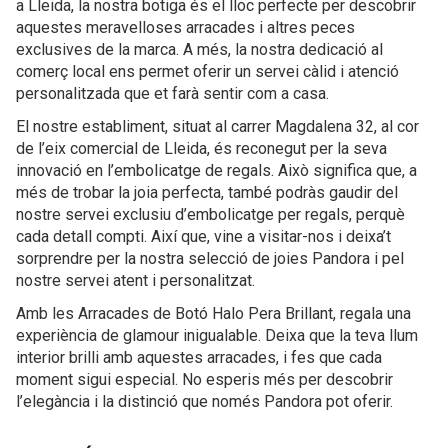
a Lleida, la nostra botiga és el lloc perfecte per descobrir
aquestes meravelloses arracades i altres peces
exclusives de la marca. A més, la nostra dedicació al
comerç local ens permet oferir un servei càlid i atenció
personalitzada que et farà sentir com a casa.
El nostre establiment, situat al carrer Magdalena 32, al cor
de l’eix comercial de Lleida, és reconegut per la seva
innovació en l’embolicatge de regals. Això significa que, a
més de trobar la joia perfecta, també podràs gaudir del
nostre servei exclusiu d’embolicatge per regals, perquè
cada detall compti. Així que, vine a visitar-nos i deixa’t
sorprendre per la nostra selecció de joies Pandora i pel
nostre servei atent i personalitzat.
Amb les Arracades de Botó Halo Pera Brillant, regala una
experiència de glamour inigualable. Deixa que la teva llum
interior brilli amb aquestes arracades, i fes que cada
moment sigui especial. No esperis més per descobrir
l’elegància i la distinció que només Pandora pot oferir.