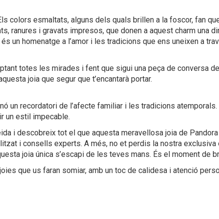
ls colors esmaltats, alguns dels quals brillen a la foscor, fan q
lats, ranures i gravats impresos, que donen a aquest charm una 
e és un homenatge a l’amor i les tradicions que ens uneixen a tra
aptant totes les mirades i fent que sigui una peça de conversa de
questa joia que segur que t’encantarà portar.
 un recordatori de l’afecte familiar i les tradicions atemporals.
ir un estil impecable.
leida i descobreix tot el que aquesta meravellosa joia de Pandora
tzat i consells experts. A més, no et perdis la nostra exclusiva 
uesta joia única s’escapi de les teves mans. És el moment de br
joies que us faran somiar, amb un toc de calidesa i atenció perso