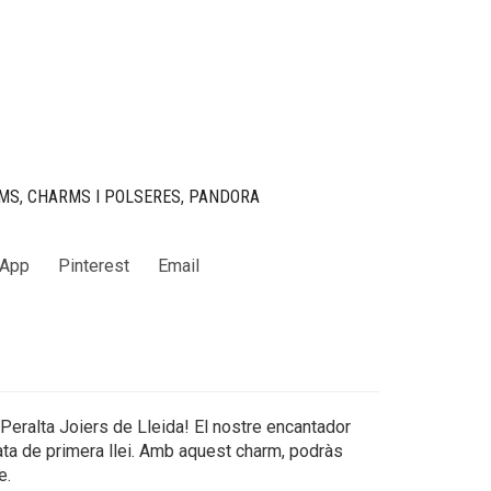
MS
,
CHARMS I POLSERES
,
PANDORA
App
Pinterest
Email
 Peralta Joiers de Lleida! El nostre encantador
ata de primera llei. Amb aquest charm, podràs
e.