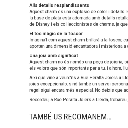
Alls detalls resplandissents
Aquest charm és una explosió de color i detalls. E
la base de plata està adornada amb detalls retal
de Disney i els col·leccionistes de charms, ja qu
El toc màgic de la foscor
Imagina’t com aquest charm brillarà a la foscor, c
aporten una dimensió encantadora i misteriosa a a
Una joia amb significat
Aquest charm no és només una peça de joieria, sinó
els valors que són importants per a tu, i alhora, llu
Així que vine a veure’ns a Rué Peralta Joiers a L
joies excepcionals, sinó també un servei personali
regal sigui encara més especial. No deixis que aq
Recordeu, a Rué Peralta Joiers a Lleida, trobareu 
TAMBÉ US RECOMANEM…