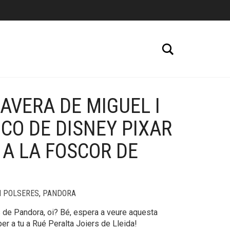
Cerca
AVERA DE MIGUEL I
+
CO DE DISNEY PIXAR
 A LA FOSCOR DE
I POLSERES
,
PANDORA
es de Pandora, oi? Bé, espera a veure aquesta
er a tu a Rué Peralta Joiers de Lleida!