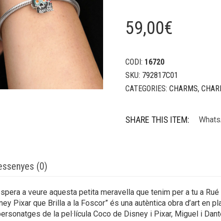
59,00
€
CODI:
16720
SKU:
792817C01
CATEGORIES:
CHARMS
,
CHAR
SHARE THIS ITEM:
Whats
essenyes (0)
 espera a veure aquesta petita meravella que tenim per a tu a Rué
y Pixar que Brilla a la Foscor” és una autèntica obra d’art en pl
ersonatges de la pel·lícula Coco de Disney i Pixar, Miguel i Dant