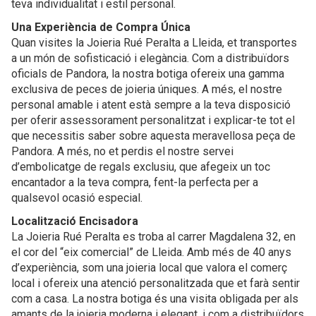
teva individualitat i estil personal.
Una Experiència de Compra Única
Quan visites la Joieria Rué Peralta a Lleida, et transportes
a un món de sofisticació i elegància. Com a distribuïdors
oficials de Pandora, la nostra botiga ofereix una gamma
exclusiva de peces de joieria úniques. A més, el nostre
personal amable i atent està sempre a la teva disposició
per oferir assessorament personalitzat i explicar-te tot el
que necessitis saber sobre aquesta meravellosa peça de
Pandora. A més, no et perdis el nostre servei
d’embolicatge de regals exclusiu, que afegeix un toc
encantador a la teva compra, fent-la perfecta per a
qualsevol ocasió especial.
Localització Encisadora
La Joieria Rué Peralta es troba al carrer Magdalena 32, en
el cor del “eix comercial” de Lleida. Amb més de 40 anys
d’experiència, som una joieria local que valora el comerç
local i ofereix una atenció personalitzada que et farà sentir
com a casa. La nostra botiga és una visita obligada per als
amants de la joieria moderna i elegant, i com a distribuïdors