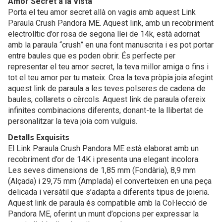
Amor Secret a la Vista
Porta el teu amor secret allà on vagis amb aquest Link
Paraula Crush Pandora ME. Aquest link, amb un recobriment
electrolític d’or rosa de segona llei de 14k, està adornat
amb la paraula “crush” en una font manuscrita i es pot portar
entre baules que es poden obrir. És perfecte per
representar el teu amor secret, la teva millor amiga o fins i
tot el teu amor per tu mateix. Crea la teva pròpia joia afegint
aquest link de paraula a les teves polseres de cadena de
baules, collarets o cèrcols. Aquest link de paraula ofereix
infinites combinacions diferents, donant-te la llibertat de
personalitzar la teva joia com vulguis.
Detalls Exquisits
El Link Paraula Crush Pandora ME està elaborat amb un
recobriment d’or de 14K i presenta una elegant incolora.
Les seves dimensions de 1,85 mm (Fondària), 8,9 mm
(Alçada) i 29,75 mm (Amplada) el converteixen en una peça
delicada i versàtil que s’adapta a diferents tipus de joieria.
Aquest link de paraula és compatible amb la Col·lecció de
Pandora ME, oferint un munt d’opcions per expressar la