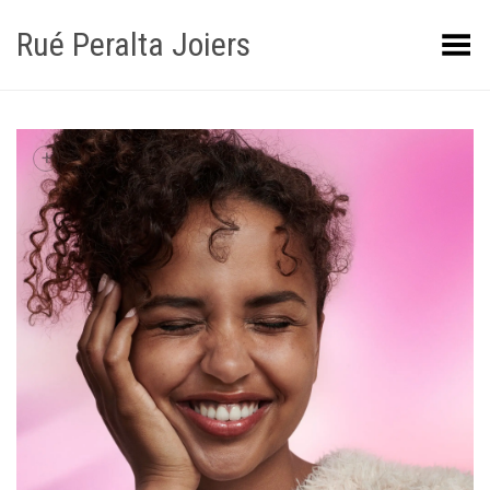
Rué Peralta Joiers
Obrir/tancar el menú
+