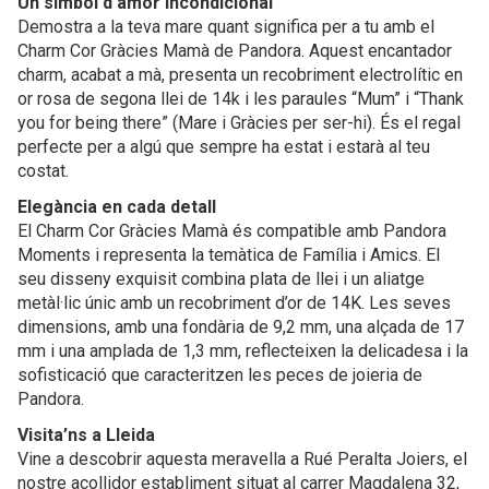
Un símbol d’amor incondicional
Demostra a la teva mare quant significa per a tu amb el
Charm Cor Gràcies Mamà de Pandora. Aquest encantador
charm, acabat a mà, presenta un recobriment electrolític en
or rosa de segona llei de 14k i les paraules “Mum” i “Thank
you for being there” (Mare i Gràcies per ser-hi). És el regal
perfecte per a algú que sempre ha estat i estarà al teu
costat.
Elegància en cada detall
El Charm Cor Gràcies Mamà és compatible amb Pandora
Moments i representa la temàtica de Família i Amics. El
seu disseny exquisit combina plata de llei i un aliatge
metàl·lic únic amb un recobriment d’or de 14K. Les seves
dimensions, amb una fondària de 9,2 mm, una alçada de 17
mm i una amplada de 1,3 mm, reflecteixen la delicadesa i la
sofisticació que caracteritzen les peces de joieria de
Pandora.
Visita’ns a Lleida
Vine a descobrir aquesta meravella a Rué Peralta Joiers, el
nostre acollidor establiment situat al carrer Magdalena 32,