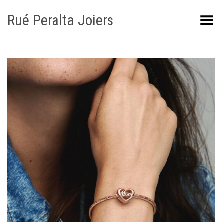
Rué Peralta Joiers
Obrir/tancar el menú
+