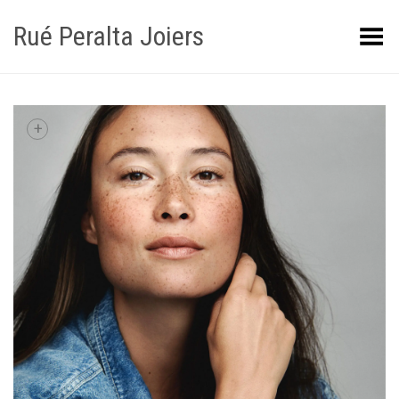
Rué Peralta Joiers
Obrir/tancar el menú
+