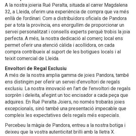
A la nostra joieria Rué Peralta, situada al carrer Magdalena
32, a Lleida, oferim una experiència de compra que va més
enllà de l’ordinari. Com a distribuïdors oficials de Pandora
per a tota la província, ens enorgullim de proporcionar un
servei personalitzat i consells experts perquè trobis la joia
perfecta. A més, la nostra dedicació al comerç local ens
permet oferir una atenció càlida i acollidora, on cada
compra contribueix al suport de les botigues locals i al
teixit comercial de Lleida.
Envoltori de Regal Exclusiu
A més de la nostra amplia gamma de joies Pandora, també
ens distingim per oferir un servei d’envoltori de regals
exclusiu. La nostra innovació en l’art de l’envoltori de regals
sorprèn i deleita, afegint un toc encisador a cada peça que
adquires. En Rué Peralta Joiers, no només trobaràs joies
excepcionals, sinó també una presentació impecable que
compleix les expectatives dels regals més especials.
Percebeu la màgia de Pandora, entreu a la nostra botiga i
deixeu que la vostra autenticitat brilli amb la lletra X.