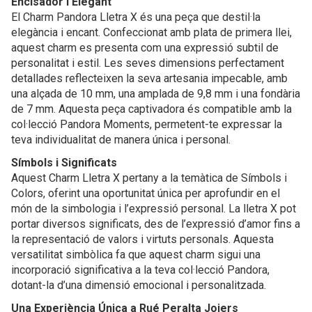
Encisador i Elegant
El Charm Pandora Lletra X és una peça que destil·la
elegància i encant. Confeccionat amb plata de primera llei,
aquest charm es presenta com una expressió subtil de
personalitat i estil. Les seves dimensions perfectament
detallades reflecteixen la seva artesania impecable, amb
una alçada de 10 mm, una amplada de 9,8 mm i una fondària
de 7 mm. Aquesta peça captivadora és compatible amb la
col·lecció Pandora Moments, permetent-te expressar la
teva individualitat de manera única i personal.
Símbols i Significats
Aquest Charm Lletra X pertany a la temàtica de Símbols i
Colors, oferint una oportunitat única per aprofundir en el
món de la simbologia i l’expressió personal. La lletra X pot
portar diversos significats, des de l’expressió d’amor fins a
la representació de valors i virtuts personals. Aquesta
versatilitat simbòlica fa que aquest charm sigui una
incorporació significativa a la teva col·lecció Pandora,
dotant-la d’una dimensió emocional i personalitzada.
Una Experiència Única a Rué Peralta Joiers