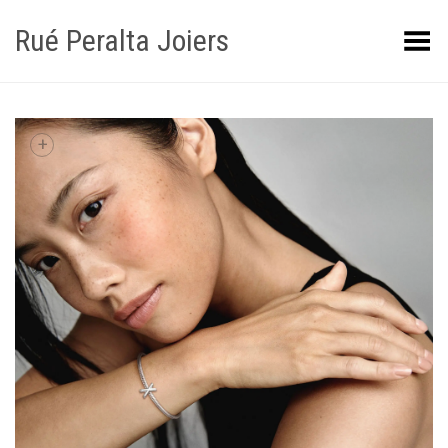
Rué Peralta Joiers
Obrir/tancar el menú
+