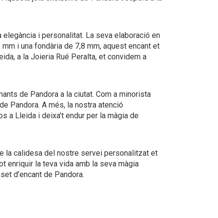
 elegància i personalitat. La seva elaboració en
,2 mm i una fondària de 7,8 mm, aquest encant et
ida, a la Joieria Rué Peralta, et convidem a
amants de Pandora a la ciutat. Com a minorista
 de Pandora. A més, la nostra atenció
s a Lleida i deixa’t endur per la màgia de
e la calidesa del nostre servei personalitzat et
t enriquir la teva vida amb la seva màgia
osset d’encant de Pandora.