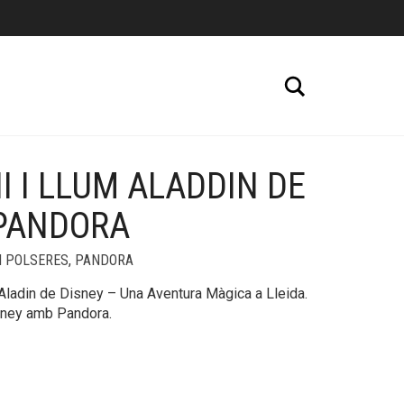
Cerca
 I LLUM ALADDIN DE
+
 PANDORA
I POLSERES
,
PANDORA
Aladin de Disney – Una Aventura Màgica a Lleida.
sney amb Pandora.