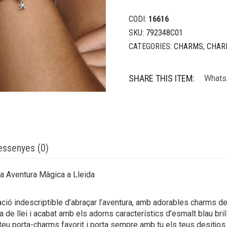
CODI:
16616
SKU:
792348C01
CATEGORIES:
CHARMS
,
CHAR
SHARE THIS ITEM:
Whats
essenyes (0)
a Aventura Màgica a Lleida
ació indescriptible d’abraçar l’aventura, amb adorables charms d
ta de llei i acabat amb els adorns característics d’esmalt blau bri
 teu porta-charms favorit i porta sempre amb tu els teus desitjos