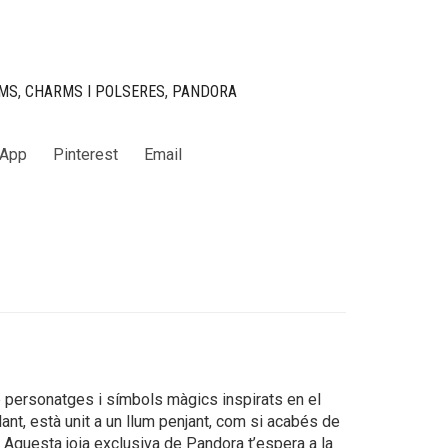
MS
,
CHARMS I POLSERES
,
PANDORA
App
Pinterest
Email
e personatges i símbols màgics inspirats en el
llant, està unit a un llum penjant, com si acabés de
. Aquesta joia exclusiva de Pandora t’espera a la