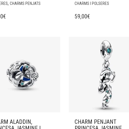
,
ERES
CHARMS PENJATS
CHARMS I POLSERES
00
€
59,00
€
RM ALADDIN,
CHARM PENJANT
NCESA JASMINE I
PRINCESA JASMINE