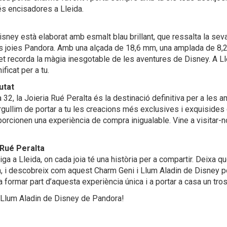
més encisadores a Lleida.
ney està elaborat amb esmalt blau brillant, que ressalta la seva
 de les joies Pandora. Amb una alçada de 18,6 mm, una amplada de 8
et recorda la màgia inesgotable de les aventures de Disney. A Lle
ficat per a tu.
utat
a 32, la Joieria Rué Peralta és la destinació definitiva per a les 
orgullim de portar a tu les creacions més exclusives i exquisides
orcionen una experiència de compra inigualable. Vine a visitar-no
 Rué Peralta
ga a Lleida, on cada joia té una història per a compartir. Deixa qu
ra, i descobreix com aquest Charm Geni i Llum Aladin de Disney po
 a formar part d’aquesta experiència única i a portar a casa un tr
i Llum Aladin de Disney de Pandora!