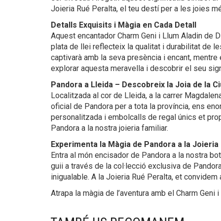
Joieria Rué Peralta, el teu destí per a les joies 
Detalls Exquisits i Màgia en Cada Detall
Aquest encantador Charm Geni i Llum Aladin de Dis
plata de llei reflecteix la qualitat i durabilitat
captivarà amb la seva presència i encant, mentre 
explorar aquesta meravella i descobrir el seu signi
Pandora a Lleida – Descobreix la Joia de la Ci
Localitzada al cor de Lleida, a la carrer Magdalen
oficial de Pandora per a tota la província, ens en
personalitzada i embolcalls de regal únics et prop
Pandora a la nostra joieria familiar.
Experimenta la Màgia de Pandora a la Joieria
Entra al món encisador de Pandora a la nostra boti
guii a través de la col·lecció exclusiva de Pando
inigualable. A la Joieria Rué Peralta, et convidem
Atrapa la màgia de l’aventura amb el Charm Geni 