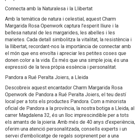
Connecta amb la Naturalesa i la Llibertat
Amb la temàtica de natura i celestial, aquest Charm
Margarida Rosa Openwork captura l’esperit lliure i la
bellesa natural de les margarides, les abelles i les
marietes. Cada detall simbolitza la vitalitat, la resistència i
la llibertat, recordant-nos la importància de connectar amb
el món que ens envolta i apreciar les petites coses que
donen color a la vida. És més que una simple joia; és una
expressió de la teva pròpia essència i personalitat.
Pandora a Rué Peralta Joiers, a Lleida
Descobreix aquest encantador Charm Margarida Rosa
Openwork de Pandora a Rué Peralta Joiers, el teu destí
local per a tots els productes Pandora. Com a minorista
oficial de Pandora a la província, la nostra botiga a Lleida, al
carrer Magdalena 32, és un lloc imprescindible per a tots
els amants de la joieria. Amb més de 40 anys d’experiència,
oferim una atenció personalitzada, consells experts i un
servei d’embolicatge de regals sorprenent per a una