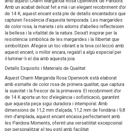
amb aquest Charm Margarida Rosa Openwork de Pandora.
Amb un acabat delicat fet a mà i un elegant recobriment d’or
de 14 K, aquest encant està ple de detalls encantadors que
capturen l’essència d’aquesta temporada. Les margarides
de color rosa, la marieta i els adorns d’abelles reflecteixen
la bellesa i la vitalitat de la natura. Deixa’t inspirar per la
resistència simbòlica de les margarides i la llibertat que
simbolitzen. Afegeix un toc vibrant a la teva col·lecció amb
aquest encant, o millor encara, regala’l a algú especial per
il·luminar-li el dia amb aquesta joia.
Detalls Exquisits i Materials de Qualitat
Aquest Charm Margarida Rosa Openwork està elaborat
amb esmalte de color rosa de primera qualitat, que captura
la suavitat i la frescor de la primavera. El recobriment d’or
de 14 K aporta un toc d’elegància i sofisticació, garantint
que aquesta peça sigui duradora i intemporal. Amb
dimensions de 11,2 mm d’alçada, 11,2 mm de fondària i 9,8
mm d’amplada, aquest encant encaixa perfectament amb
les Pandora Moments, oferint una versatilitat excepcional
per personalitzar el teu estil amb facilitat.