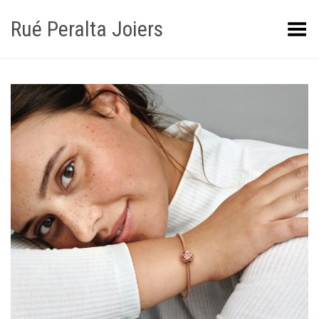
Rué Peralta Joiers
Obrir/tancar el menú
+