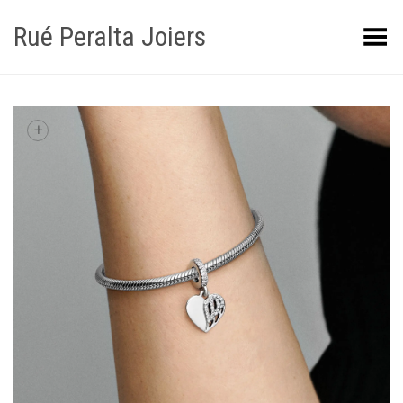
Rué Peralta Joiers
Obrir/tancar el menú
+