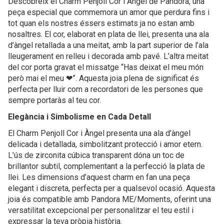
Descobreix el Charm Penjoll Cor i Àngel de Pandora, una
peça especial que commemora un amor que perdura fins i
tot quan els nostres éssers estimats ja no estan amb
nosaltres. El cor, elaborat en plata de llei, presenta una ala
d’àngel retallada a una meitat, amb la part superior de l’ala
lleugerament en relleu i decorada amb pavé. L’altra meitat
del cor porta gravat el missatge “Has deixat el meu món
però mai el meu ❤”. Aquesta joia plena de significat és
perfecta per lluir com a recordatori de les persones que
sempre portaràs al teu cor.
Elegància i Simbolisme en Cada Detall
El Charm Penjoll Cor i Àngel presenta una ala d’àngel
delicada i detallada, simbolitzant protecció i amor etern.
L’ús de zirconita cúbica transparent dóna un toc de
brillantor subtil, complementant a la perfecció la plata de
llei. Les dimensions d’aquest charm en fan una peça
elegant i discreta, perfecta per a qualsevol ocasió. Aquesta
joia és compatible amb Pandora ME/Moments, oferint una
versatilitat excepcional per personalitzar el teu estil i
expressar la teva pròpia història.