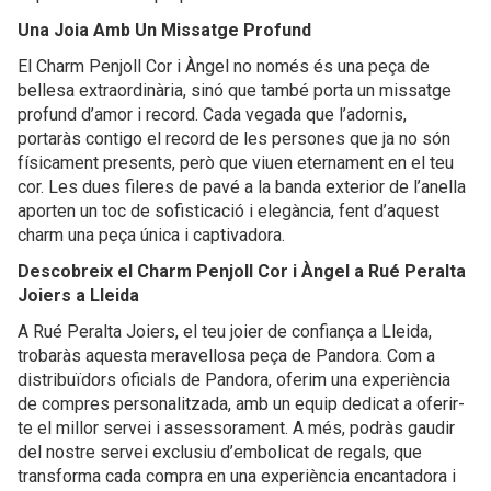
Una Joia Amb Un Missatge Profund
El Charm Penjoll Cor i Àngel no només és una peça de
bellesa extraordinària, sinó que també porta un missatge
profund d’amor i record. Cada vegada que l’adornis,
portaràs contigo el record de les persones que ja no són
físicament presents, però que viuen eternament en el teu
cor. Les dues fileres de pavé a la banda exterior de l’anella
aporten un toc de sofisticació i elegància, fent d’aquest
charm una peça única i captivadora.
Descobreix el Charm Penjoll Cor i Àngel a Rué Peralta
Joiers a Lleida
A Rué Peralta Joiers, el teu joier de confiança a Lleida,
trobaràs aquesta meravellosa peça de Pandora. Com a
distribuïdors oficials de Pandora, oferim una experiència
de compres personalitzada, amb un equip dedicat a oferir-
te el millor servei i assessorament. A més, podràs gaudir
del nostre servei exclusiu d’embolicat de regals, que
transforma cada compra en una experiència encantadora i