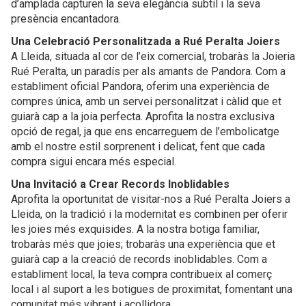
d’amplada capturen la seva elegància subtil i la seva
presència encantadora.
Una Celebració Personalitzada a Rué Peralta Joiers
A Lleida, situada al cor de l’eix comercial, trobaràs la Joieria
Rué Peralta, un paradís per als amants de Pandora. Com a
establiment oficial Pandora, oferim una experiència de
compres única, amb un servei personalitzat i càlid que et
guiarà cap a la joia perfecta. Aprofita la nostra exclusiva
opció de regal, ja que ens encarreguem de l’embolicatge
amb el nostre estil sorprenent i delicat, fent que cada
compra sigui encara més especial.
Una Invitació a Crear Records Inoblidables
Aprofita la oportunitat de visitar-nos a Rué Peralta Joiers a
Lleida, on la tradició i la modernitat es combinen per oferir
les joies més exquisides. A la nostra botiga familiar,
trobaràs més que joies; trobaràs una experiència que et
guiarà cap a la creació de records inoblidables. Com a
establiment local, la teva compra contribueix al comerç
local i al suport a les botigues de proximitat, fomentant una
comunitat més vibrant i acollidora.