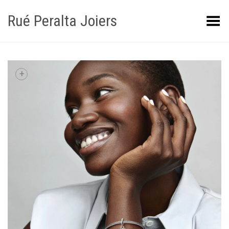
Rué Peralta Joiers
Obrir/tancar el menú
+