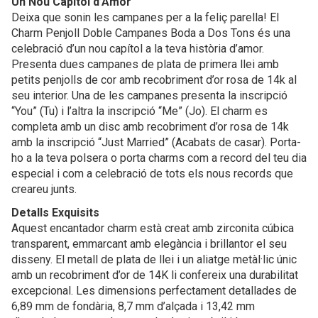
Un Nou Capítol d’Amor
Deixa que sonin les campanes per a la feliç parella! El
Charm Penjoll Doble Campanes Boda a Dos Tons és una
celebració d’un nou capítol a la teva història d’amor.
Presenta dues campanes de plata de primera llei amb
petits penjolls de cor amb recobriment d’or rosa de 14k al
seu interior. Una de les campanes presenta la inscripció
“You” (Tu) i l’altra la inscripció “Me” (Jo). El charm es
completa amb un disc amb recobriment d’or rosa de 14k
amb la inscripció “Just Married” (Acabats de casar). Porta-
ho a la teva polsera o porta charms com a record del teu dia
especial i com a celebració de tots els nous records que
creareu junts.
Detalls Exquisits
Aquest encantador charm està creat amb zirconita cúbica
transparent, emmarcant amb elegància i brillantor el seu
disseny. El metall de plata de llei i un aliatge metàl·lic únic
amb un recobriment d’or de 14K li confereix una durabilitat
excepcional. Les dimensions perfectament detallades de
6,89 mm de fondària, 8,7 mm d’alçada i 13,42 mm