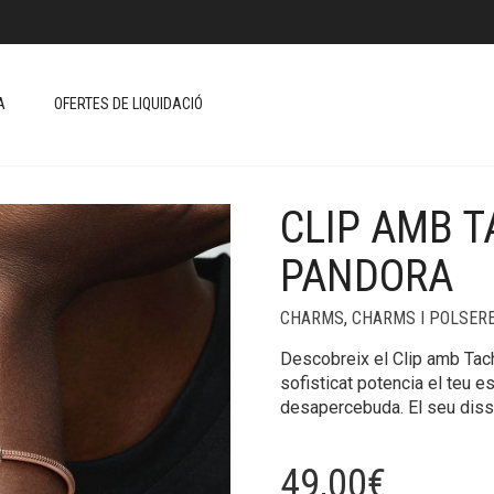
A
OFERTES DE LIQUIDACIÓ
CLIP AMB T
+
PANDORA
CHARMS
,
CHARMS I POLSER
Descobreix el Clip amb Tach
sofisticat potencia el teu e
desapercebuda. El seu diss
49,00
€