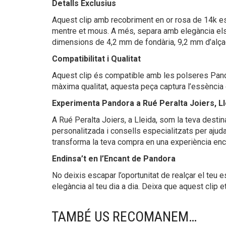
Detalls Exclusius
Aquest clip amb recobriment en or rosa de 14k est
mentre et mous. A més, separa amb elegància el
dimensions de 4,2 mm de fondària, 9,2 mm d’alçad
Compatibilitat i Qualitat
Aquest clip és compatible amb les polseres Pandor
màxima qualitat, aquesta peça captura l’essència 
Experimenta Pandora a Rué Peralta Joiers, Ll
A Rué Peralta Joiers, a Lleida, som la teva destin
personalitzada i consells especialitzats per ajuda
transforma la teva compra en una experiència en
Endinsa’t en l’Encant de Pandora
No deixis escapar l’oportunitat de realçar el teu 
elegància al teu dia a dia. Deixa que aquest clip e
TAMBÉ US RECOMANEM…