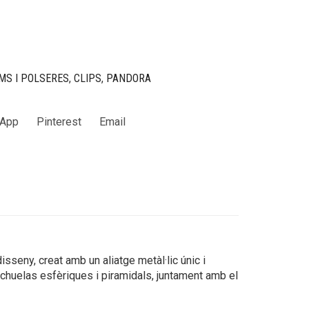
MS I POLSERES
,
CLIPS
,
PANDORA
App
Pinterest
Email
sseny, creat amb un aliatge metàl·lic únic i
chuelas esfèriques i piramidals, juntament amb el