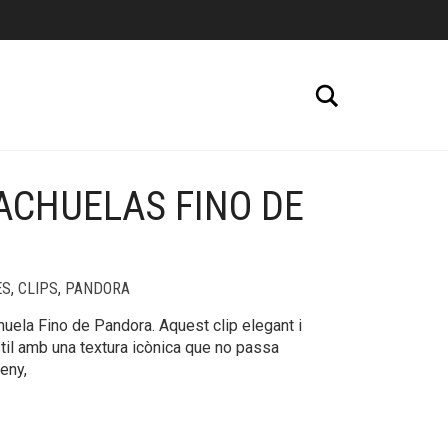
Cerca
ACHUELAS FINO DE
+
ES
,
CLIPS
,
PANDORA
uela Fino de Pandora. Aquest clip elegant i
stil amb una textura icònica que no passa
eny,