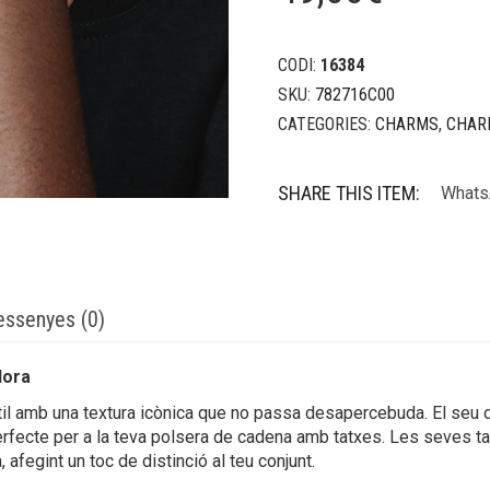
CODI:
16384
SKU:
782716C00
CATEGORIES:
CHARMS
,
CHAR
SHARE THIS ITEM:
Whats
essenyes (0)
dora
stil amb una textura icònica que no passa desapercebuda. El seu di
erfecte per a la teva polsera de cadena amb tatxes. Les seves ta
, afegint un toc de distinció al teu conjunt.