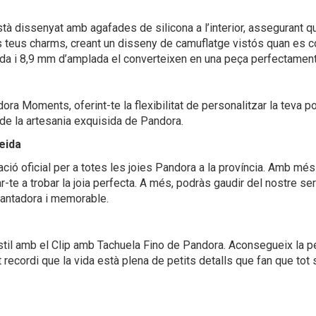
à dissenyat amb agafades de silicona a l’interior, assegurant qu
s teus charms, creant un disseny de camuflatge vistós quan es
a i 8,9 mm d’amplada el converteixen en una peça perfectament e
a Moments, oferint-te la flexibilitat de personalitzar la teva p
de la artesania exquisida de Pandora.
eida
ació oficial per a totes les joies Pandora a la província. Amb mé
r-te a trobar la joia perfecta. A més, podràs gaudir del nostre s
cantadora i memorable.
estil amb el Clip amb Tachuela Fino de Pandora. Aconsegueix la pe
t recordi que la vida està plena de petits detalls que fan que tot s