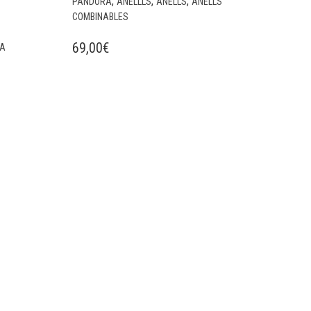
,
,
,
PANDORA
ANELLLS
ANELLS
ANELLS
COMBINABLES
69,00
€
NA