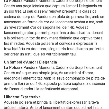
La Polsera Pandora Moments Cadena de Serp Tancament
Cor és una peça icònica que captura l’amor i l’elegància en
un sol tret. El seu disseny renovat presenta la clàssica
cadena de serp de Pandora en plata de primera llei, amb un
tancament en forma de cor delicadament acabat a mà, amb
un revestiment d’or de segona llei de 14k. Aquest
tancament giratori permet penjar fins a dos charms, donant
a la polsera un toc de moviment dinàmic que captiva totes
les mirades. Aquesta polsera et convida a expressar la
teva història en dos tons, afegint els teus charms preferits
per crear un estil que és veritablement teu.
Un Símbol d’Amor i Elegància
La Polsera Pandora Moments Cadena de Serp Tancament
Cor és més que una simple joia; és un símbol d’amor,
elegància i autenticitat. Amb la seva combinació de plata de
primera llei i or de 14k, aquesta polsera captura la essència
de l’amor durador i la sofisticació atemporal.
Llibertat Expressiva
Aquesta polsera et brinda la llibertat d’expressar la teva
pròpia història. Amb el tancament giratori que admet fins a