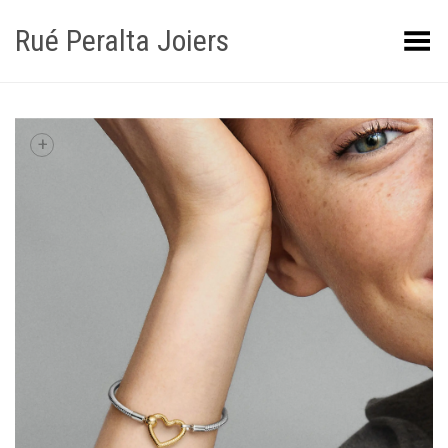
Rué Peralta Joiers
Obrir/tancar el menú
+