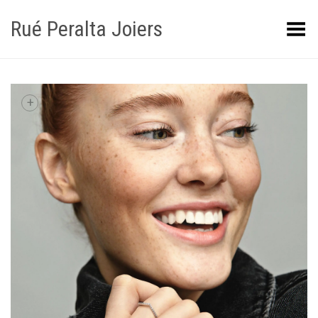
Rué Peralta Joiers
Obrir/tancar el menú
+