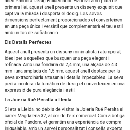
anell Pandora Desig Enlluernador. Elaborat amb plata de
primera llei, aquest anell presenta un disseny exquisit que
captiva la mirada i desperta el desig. Les seves
dimensions perfectament proporcionades el converteixen
en una peça única i versàtil que complementarà el teu estil
amb un toc de sofisticació.
Els Detalls Perfectes
Aquest anell presenta un disseny minimalista i atemporal,
ideal per a aquelles que busquen una peça elegant i
refinada. Amb una fondària de 2,4 mm, una alçada de 4,3
mm i una amplada de 1,5 mm, aquest anell destaca per la
seva extraordinària artesania i detalls impecables. La seva
pedra incolora i la temàtica de desig el converteixen en una
expressió de pura elegància i estil.
La Joieria Rué Peralta a Lleida
Si ets a Lleida, no deixis de visitar la Joieria Rué Peralta al
carrer Magdalena 32, al cor de l’eix comercial. Com a botiga
oficial de Pandora, et garantim una experiència de compra
inigualable, amb un servei personalitzat i consells experts