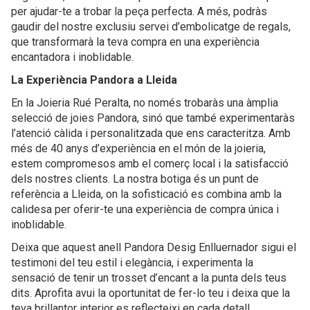
per ajudar-te a trobar la peça perfecta. A més, podràs
gaudir del nostre exclusiu servei d’embolicatge de regals,
que transformarà la teva compra en una experiència
encantadora i inoblidable.
La Experiència Pandora a Lleida
En la Joieria Rué Peralta, no només trobaràs una àmplia
selecció de joies Pandora, sinó que també experimentaràs
l’atenció càlida i personalitzada que ens caracteritza. Amb
més de 40 anys d’experiència en el món de la joieria,
estem compromesos amb el comerç local i la satisfacció
dels nostres clients. La nostra botiga és un punt de
referència a Lleida, on la sofisticació es combina amb la
calidesa per oferir-te una experiència de compra única i
inoblidable.
Deixa que aquest anell Pandora Desig Enlluernador sigui el
testimoni del teu estil i elegància, i experimenta la
sensació de tenir un trosset d’encant a la punta dels teus
dits. Aprofita avui la oportunitat de fer-lo teu i deixa que la
teva brillantor interior es reflecteixi en cada detall