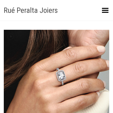
Rué Peralta Joiers
Obrir/tancar el menú
+