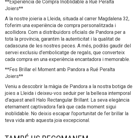
**Experiència de Compra Inoblidable a Rué Peralta
Joiers**
A la nostre joieria a Lleida, situada al carrer Magdalena 32,
t’oferim una experiència de compra personalitzada i
acollidora. Com a distribuïdors oficials de Pandora per a
tota la província, garantim la autenticitat i la qualitat de
cadascuna de les nostres peces. A més, podràs gaudir del
servei exclusiu d’embolicatge de regals, que converteix
cada compra en una experiència encantadora i memorable.
**Fes Brillar el Moment amb Pandora a Rué Peralta
Joiers**
Veniu a descobrir la màgia de Pandora a la nostra botiga de
joies a Lleida i deixeu-vos seduir per la bellesa intemporal
d’aquest anell Halo Rectangular Brillant. La seva elegància
eternament captivadora farà que cada moment sigui
inoblidable. No deixis escapar l’oportunitat de fer brillar la
teva vida amb aquesta joia excepcional.