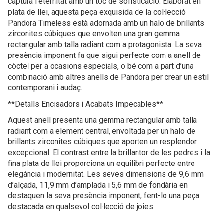
captura l’eternitat amb un toc de sofisticació. Elaborat en
plata de llei, aquesta peça exquisida de la col·lecció
Pandora Timeless està adornada amb un halo de brillants
zirconites cúbiques que envolten una gran gemma
rectangular amb talla radiant com a protagonista. La seva
presència imponent fa que sigui perfecte com a anell de
còctel per a ocasions especials, o bé com a part d’una
combinació amb altres anells de Pandora per crear un estil
contemporani i audaç.
**Detalls Encisadors i Acabats Impecables**
Aquest anell presenta una gemma rectangular amb talla
radiant com a element central, envoltada per un halo de
brillants zirconites cúbiques que aporten un resplendor
excepcional. El contrast entre la brillantor de les pedres i la
fina plata de llei proporciona un equilibri perfecte entre
elegància i modernitat. Les seves dimensions de 9,6 mm
d’alçada, 11,9 mm d’amplada i 5,6 mm de fondària en
destaquen la seva presència imponent, fent-lo una peça
destacada en qualsevol col·lecció de joies.