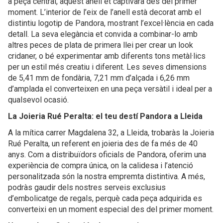
a peça central, aquest anell et captivarà des del primer
moment. L’interior de l’eix de l’anell està decorat amb el
distintiu logotip de Pandora, mostrant l’excel·lència en cada
detall. La seva elegància et convida a combinar-lo amb
altres peces de plata de primera llei per crear un look
cridaner, o bé experimentar amb diferents tons metàl·lics
per un estil més creatiu i diferent. Les seves dimensions
de 5,41 mm de fondària, 7,21 mm d’alçada i 6,26 mm
d’amplada el converteixen en una peça versàtil i ideal per a
qualsevol ocasió.
La Joieria Rué Peralta: el teu destí Pandora a Lleida
A la mítica carrer Magdalena 32, a Lleida, trobaràs la Joieria
Rué Peralta, un referent en joieria des de fa més de 40
anys. Com a distribuïdors oficials de Pandora, oferim una
experiència de compra única, on la calidesa i l’atenció
personalitzada són la nostra empremta distintiva. A més,
podràs gaudir dels nostres serveis exclusius
d’embolicatge de regals, perquè cada peça adquirida es
converteixi en un moment especial des del primer moment.