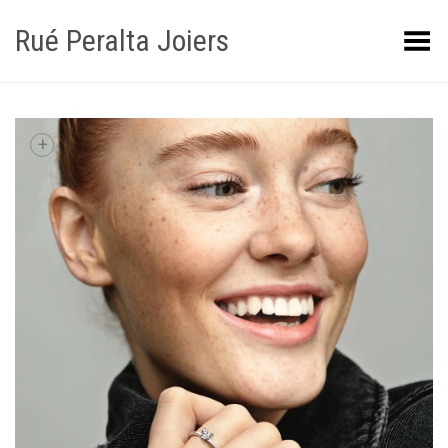
Rué Peralta Joiers
Obrir/tancar el menú
+