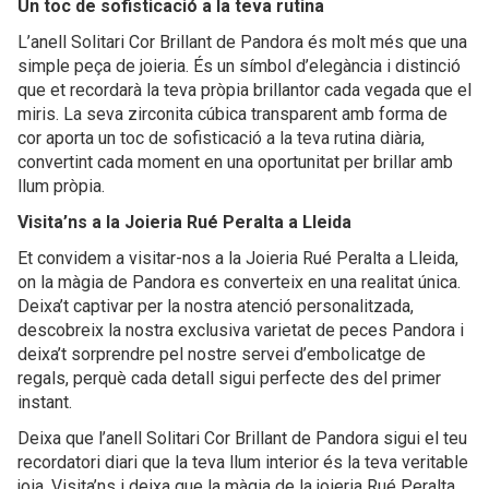
Un toc de sofisticació a la teva rutina
L’anell Solitari Cor Brillant de Pandora és molt més que una
simple peça de joieria. És un símbol d’elegància i distinció
que et recordarà la teva pròpia brillantor cada vegada que el
miris. La seva zirconita cúbica transparent amb forma de
cor aporta un toc de sofisticació a la teva rutina diària,
convertint cada moment en una oportunitat per brillar amb
llum pròpia.
Visita’ns a la Joieria Rué Peralta a Lleida
Et convidem a visitar-nos a la Joieria Rué Peralta a Lleida,
on la màgia de Pandora es converteix en una realitat única.
Deixa’t captivar per la nostra atenció personalitzada,
descobreix la nostra exclusiva varietat de peces Pandora i
deixa’t sorprendre pel nostre servei d’embolicatge de
regals, perquè cada detall sigui perfecte des del primer
instant.
Deixa que l’anell Solitari Cor Brillant de Pandora sigui el teu
recordatori diari que la teva llum interior és la teva veritable
joia. Visita’ns i deixa que la màgia de la joieria Rué Peralta