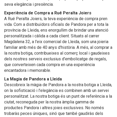
seva elegància i presència.
Experiència de Compra a Rué Peralta Joiers
A Rué Peralta Joiers, la teva experiència de compra pren
vida. Com a distribuïdors oficials de Pandora per a tota la
província de Lleida, ens enorgullim de brindar una atenció
personalitzada i càlida a cada client. Situats al carrer
Magdalena 32, a l’eix comercial de Lleida, som una joieria
familiar amb més de 40 anys d’història. A més, al comprar a
la nostra botiga, contribueixes al comerç local i gaudeixes
dels nostres serveis exclusius d’embolicatge de regals,
que converteixen cada compra en una experiència
encantadora i memorable.
La Magia de Pandora a Lleida
Descobreix la màgia de Pandora a la nostra botiga a Lleida,
on la sofisticació i l’elegància es combinen amb un servei
personalitzat. La nostra botiga és un punt de referència a la
ciutat, reconeguda per la nostra àmplia gamma de
productes Pandora i altres joies exclusives. No només
trobaràs peces úniques, sinó que també gaudiràs dels