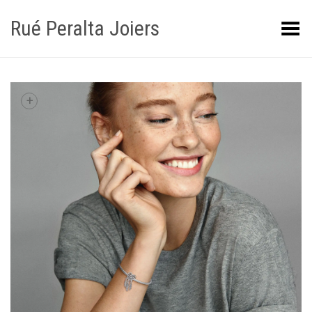
Rué Peralta Joiers
Obrir/tancar el menú
+