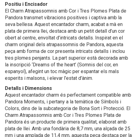
Positiu i Encisador
El Charm Atrapassomnis amb Cor i Tres Plomes Plata de
Pandora transmet vibracions positives i captiva amb la
seva bellesa. Aquest encantador charm, acabat a mà en
plata de primera llei, destaca amb un petit detall d’un cor
obert al centre, envoltat d’intricats detalls. Inspirat en el
charm original dels atrapassomnis de Pandora, aquesta
peça amb forma de cor presenta intricats detalls i inclou
tres plomes penjants. La part superior està decorada amb
la inscripció ‘Dreams of the heart’ (Somnis del cor, en
espanyol), afegint un toc màgic per espantar els mals
esperits i malsons, i elevar l’estat d’ànim.
Detalls i Dimensions
Aquest encantador charm és perfectament compatible amb
Pandora Moments, i pertany a la temàtica de Símbols i
Colors, dins de la subcategoria de Bona Sort i Protecció. El
Charm Atrapassomnis amb Cor i Tres Plomes Plata de
Pandora és un producte de primera qualitat, elaborat amb
plata de llei. Amb una fondària de 8,7 mm, una alçada de 25
mm i una amplada de 11,4 mm, aquesta peça destaca per la